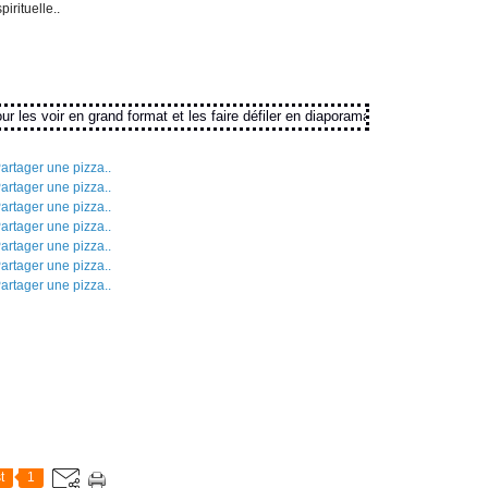
irituelle..
es voir en grand format et les faire défiler en diaporama
t
1