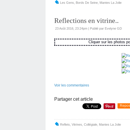
Les Gens
,
Bords De Seine
,
Mantes La Jolie
Reflections en vitrine..
23 Août 2016, 23:24pm
|
Publié par Evelyne GD
Cliquer sur les photos pour l
Voir les commentaires
Partager cet article
Repos
Reflets
,
Vitrines
,
Collégiale
,
Mantes La Jolie