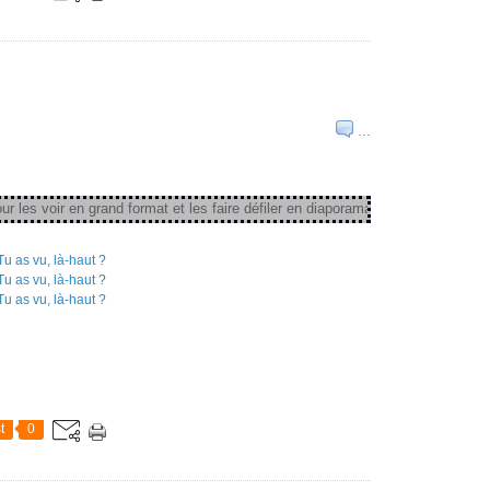
…
es voir en grand format et les faire défiler en diaporama
t
0