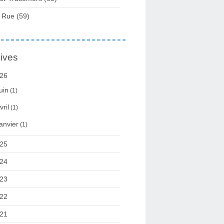
 Rue
(59)
ives
26
uin
(1)
vril
(1)
anvier
(1)
25
24
23
22
21