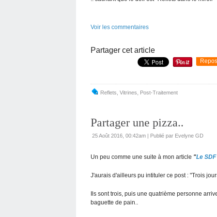
Voir les commentaires
Partager cet article
Repos
Reflets
,
Vitrines
,
Post-Traitement
Partager une pizza..
25 Août 2016, 00:42am
|
Publié par Evelyne GD
Un peu comme une suite à mon article
"
Le SDF
J'aurais d'ailleurs pu intituler ce post : "Trois jour
Ils sont trois, puis une quatrième personne arri
baguette de pain..