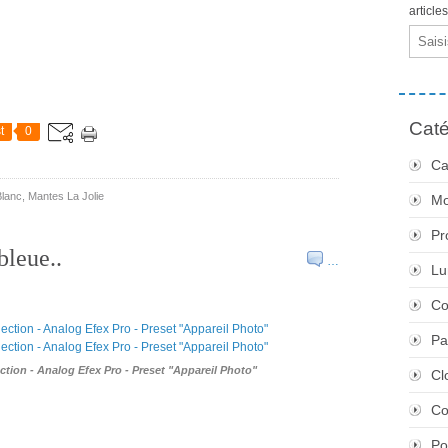
article
Email
Caté
t
0
Ca
Blanc
,
Mantes La Jolie
Mo
Pr
bleue..
…
Lu
Co
Pa
ction - Analog Efex Pro - Preset "Appareil Photo"
Cl
Co
Po