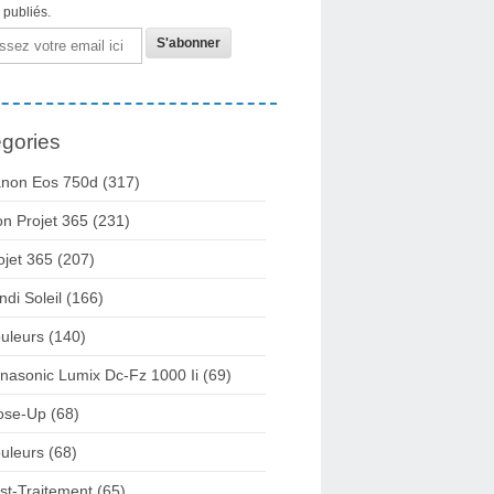
s publiés.
gories
non Eos 750d
(317)
n Projet 365
(231)
ojet 365
(207)
ndi Soleil
(166)
uleurs
(140)
nasonic Lumix Dc-Fz 1000 Ii
(69)
ose-Up
(68)
uleurs
(68)
st-Traitement
(65)