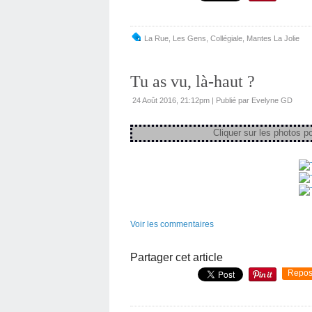
La Rue
,
Les Gens
,
Collégiale
,
Mantes La Jolie
Tu as vu, là-haut ?
24 Août 2016, 21:12pm
|
Publié par Evelyne GD
Cliquer sur les photos pour l
Voir les commentaires
Partager cet article
Repos