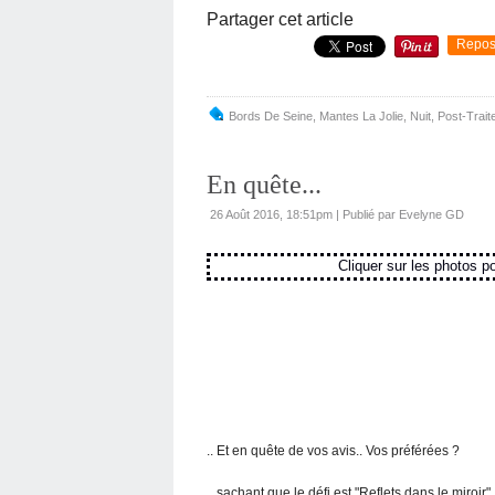
Partager cet article
Repos
Bords De Seine
,
Mantes La Jolie
,
Nuit
,
Post-Trait
En quête...
26 Août 2016, 18:51pm
|
Publié par Evelyne GD
Cliquer sur les photos pour l
.. Et en quête de vos avis.. Vos préférées ?
.. sachant que le défi est "Reflets dans le miroir"