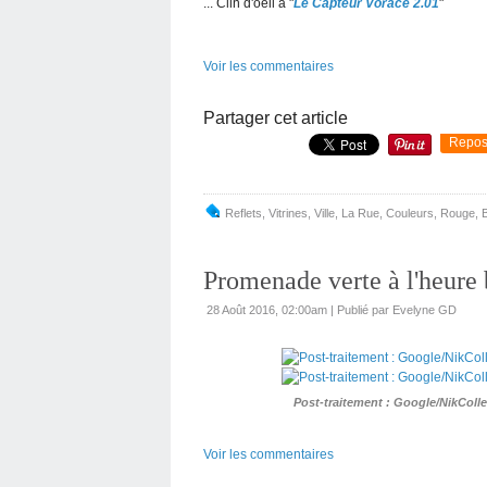
... Clin d'oeil à "
Le Capteur Vorace 2.01
"
Voir les commentaires
Partager cet article
Repos
Reflets
,
Vitrines
,
Ville
,
La Rue
,
Couleurs
,
Rouge
,
Promenade verte à l'heure 
28 Août 2016, 02:00am
|
Publié par Evelyne GD
Post-traitement : Google/NikColle
Voir les commentaires