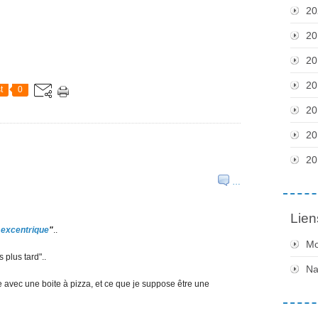
20
20
20
20
t
0
20
20
20
…
Lien
 excentrique
"
..
Mo
s plus tard"..
Na
ve avec une boite à pizza, et ce que je suppose être une