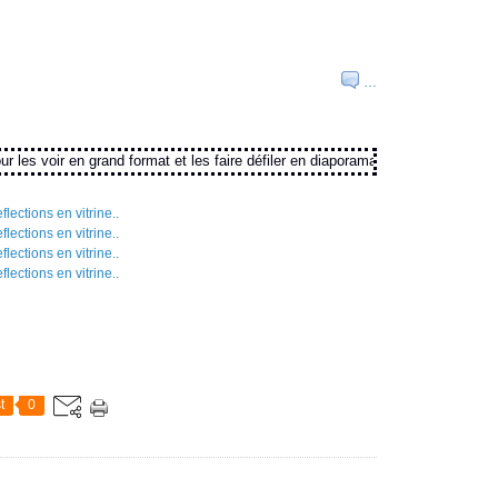
…
es voir en grand format et les faire défiler en diaporama
t
0