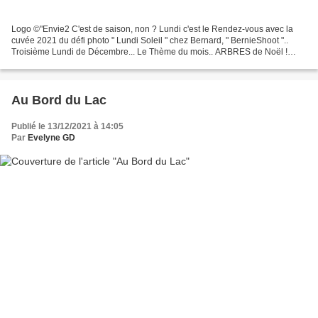
Logo ©"Envie2 C'est de saison, non ? Lundi c'est le Rendez-vous avec la
cuvée 2021 du défi photo " Lundi Soleil " chez Bernard, " BernieShoot "..
Troisième Lundi de Décembre... Le Thème du mois.. ARBRES de Noël !
Dans les vitrines, sur les tables, ou...
Au Bord du Lac
Publié le 13/12/2021 à 14:05
Par
Evelyne GD