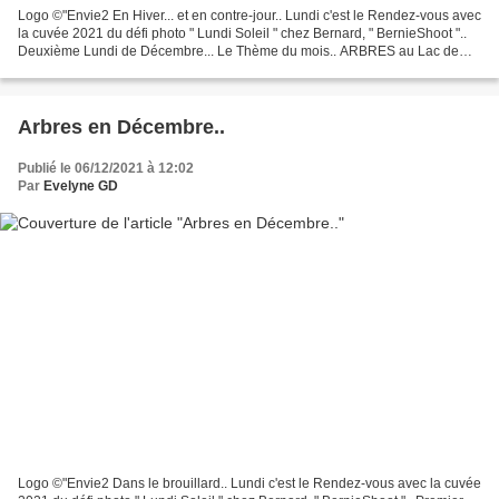
Logo ©"Envie2 En Hiver... et en contre-jour.. Lundi c'est le Rendez-vous avec
la cuvée 2021 du défi photo " Lundi Soleil " chez Bernard, " BernieShoot "..
Deuxième Lundi de Décembre... Le Thème du mois.. ARBRES au Lac de
Gassicourt La dernière, en Noir...
Arbres en Décembre..
Publié le 06/12/2021 à 12:02
Par
Evelyne GD
Logo ©"Envie2 Dans le brouillard.. Lundi c'est le Rendez-vous avec la cuvée