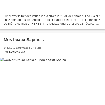
Lundi c'est le Rendez-vous avec la cuvée 2021 du défi photo " Lundi Soleil "
chez Bernard, " BernieShoot ".. Dernier Lundi de Décembre... et de l'année !
Le Thème du mois.. ARBRES "Il ne faut pas juger de l'arbre par l'écorce."
Cliquer sur les images...
Mes beaux Sapins...
Publié le 20/12/2021 à 12:48
Par
Evelyne GD