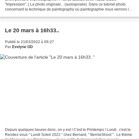
"Impression"..) La photo originale... (surexposée). Dans ce tutoriel photo
concernant la technique de paintography ou paintographie nous verrons le
filtre peinture à l'huile de photoshop...
Le 20 mars à 16h33..
Publié le 21/03/2022 à 09:27
Par
Evelyne GD
Depuis quelques heures donc, on y est ! C'est le Printemps ! Lundi.. c'est le
Rendez-vous " Lundi Soleil 2022 " chez Bernard, " BernieShoot ".. Le thème