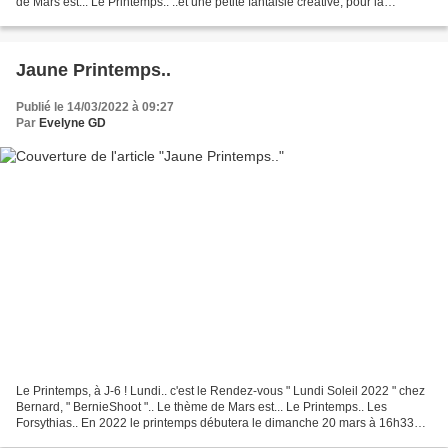
de Mars est... Le Printemps.. ..et une petite fantaisie créative, pour la
dernière.. "Le printemps...
Jaune Printemps..
Publié le 14/03/2022 à 09:27
Par
Evelyne GD
Le Printemps, à J-6 ! Lundi.. c'est le Rendez-vous " Lundi Soleil 2022 " chez
Bernard, " BernieShoot ".. Le thème de Mars est... Le Printemps.. Les
Forsythias.. En 2022 le printemps débutera le dimanche 20 mars à 16h33
avec l'équinoxe de printemps et...