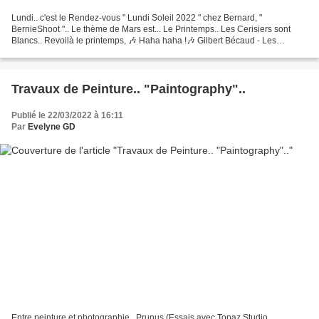
Lundi.. c'est le Rendez-vous " Lundi Soleil 2022 " chez Bernard, "
BernieShoot ".. Le thème de Mars est... Le Printemps.. Les Cerisiers sont
Blancs.. Revoilà le printemps, 🎶 Haha haha !🎶 Gilbert Bécaud - Les
cerisiers sont blancs En Avril, on passera...
Travaux de Peinture.. "Paintography"..
Publié le 22/03/2022 à 16:11
Par
Evelyne GD
Entre peinture et photographie.. Prunus (Essais avec Topaz Studio