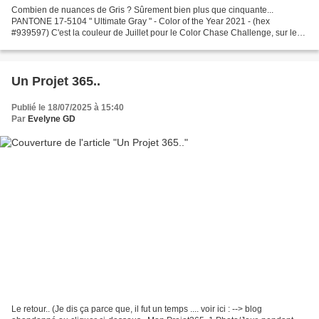
Combien de nuances de Gris ? Sûrement bien plus que cinquante...
PANTONE 17-5104 " Ultimate Gray " - Color of the Year 2021 - (hex
#939597) C'est la couleur de Juillet pour le Color Chase Challenge, sur le
groupe Facebook , ou sur leur compte Instagram...
Un Projet 365..
Publié le 18/07/2025 à 15:40
Par
Evelyne GD
Le retour.. (Je dis ça parce que, il fut un temps .... voir ici : --> blog