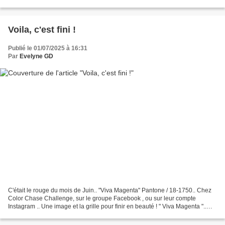
"ULTIMATE GRAY" Cliquer sur une image...
Voila, c'est fini !
Publié le 01/07/2025 à 16:31
Par
Evelyne GD
C'était le rouge du mois de Juin.. "Viva Magenta" Pantone / 18-1750.. Chez
Color Chase Challenge, sur le groupe Facebook , ou sur leur compte
Instagram .. Une image et la grille pour finir en beauté ! " Viva Magenta "..
couleur Pantone de l'année 2023.. Cliquer...