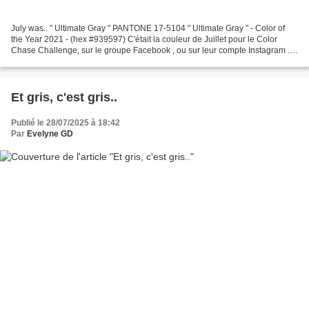
July was.. " Ultimate Gray " PANTONE 17-5104 " Ultimate Gray " - Color of
the Year 2021 - (hex #939597) C'était la couleur de Juillet pour le Color
Chase Challenge, sur le groupe Facebook , ou sur leur compte Instagram ..
Trois Derniers Gris avant d'partir.. Le...
Et gris, c'est gris..
Publié le 28/07/2025 à 18:42
Par
Evelyne GD