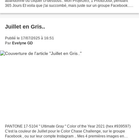
abandonné ou cliquer ci-dessous.. Mon Projet365, 1 Photo/Jour, pendant
365 Jours Et voila que j'ai succombé, mais juste sur un groupe Facebook..
J'ai pris en cours de route.. à...
Juillet en Gris..
Publié le 17/07/2025 à 16:51
Par
Evelyne GD
PANTONE 17-5104 " Ultimate Gray " Color of the Year 2021 (hex #939597)
C'est la couleur de Juillet pour le Color Chase Challenge, sur le groupe
Facebook , ou sur leur compte Instagram .. Mes 4 premières images en