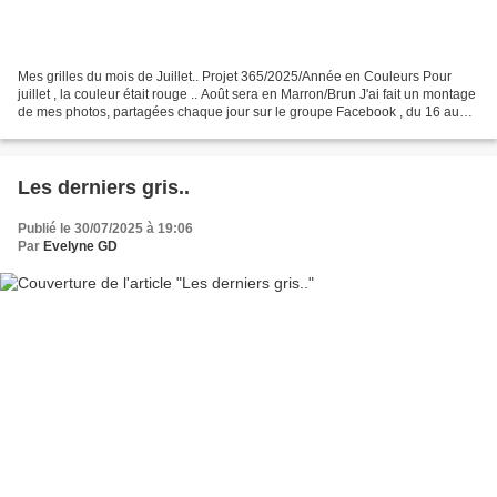
Mes grilles du mois de Juillet.. Projet 365/2025/Année en Couleurs Pour
juillet , la couleur était rouge .. Août sera en Marron/Brun J'ai fait un montage
de mes photos, partagées chaque jour sur le groupe Facebook , du 16 au
31.. Le gris était la couleur...
Les derniers gris..
Publié le 30/07/2025 à 19:06
Par
Evelyne GD