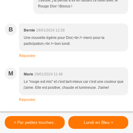
J'avoue, j'ai pensé à toi en faisant ce billet avec le
Rouge Dior ! Bisous !
B
Bernie
29/01/2024 12:28
Une nouvelle égérie pour Dior,<br /> merci pour ta
participation,<br /> bon lundi.
Répondre
M
Marie
29/01/2024 11:48
Le "rouge est mis" et c'est tant mieux car c'est une couleur que
j'aime. Elle est positive, chaude et lumineuse. J'aime!
Répondre
< Par petites touches..
Lundi en Bleu >